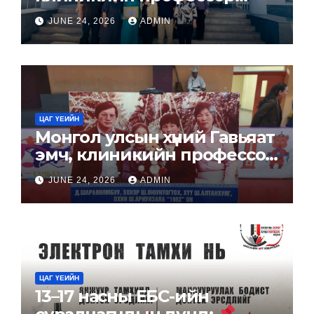
Доржийн
JUNE 24, 2026
ADMIN
Шаравнямбуугийн “Хувийн
хөмрөг”-ийг төрийн
архивын сан хөмрөгт хүлээн
авлаа.
ЦАГ ҮЕИЙН
Монгол улсын хүний Гавьяат
эмч, клиникийн профессор
Д.Шаравнямбуугийн
JUNE 24, 2026
ADMIN
нэрэмжит спортын хоёр
төрөлт тэмцээн амжилттай
зохион байгуулагдаж
байна.
ЦАГ ҮЕИЙН
13–17 насны ЕБС-ийн