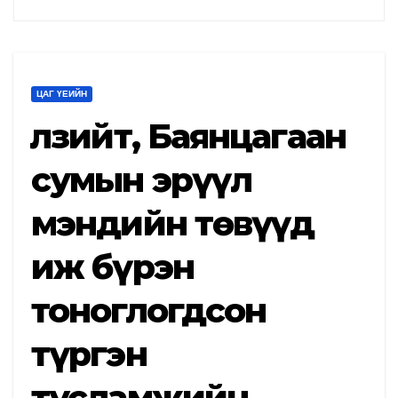
ЦАГ ҮЕИЙН
Өлзийт, Баянцагаан
сумын эрүүл
мэндийн төвүүд
иж бүрэн
тоноглогдсон
түргэн
тусламжийн