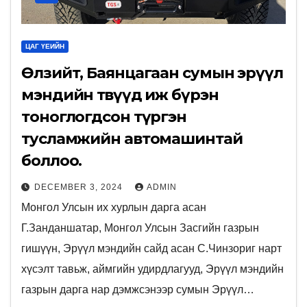
ЦАГ ҮЕИЙН
Өлзийт, Баянцагаан сумын эрүүл
мэндийн төвүүд иж бүрэн
тоноглогдсон түргэн
тусламжийн автомашинтай
боллоо.
DECEMBER 3, 2024
ADMIN
Монгол Улсын их хурлын дарга асан
Г.Занданшатар, Монгол Улсын Засгийн газрын
гишүүн, Эрүүл мэндийн сайд асан С.Чинзориг нарт
хүсэлт тавьж, аймгийн удирдлагууд, Эрүүл мэндийн
газрын дарга нар дэмжсэнээр сумын Эрүүл…