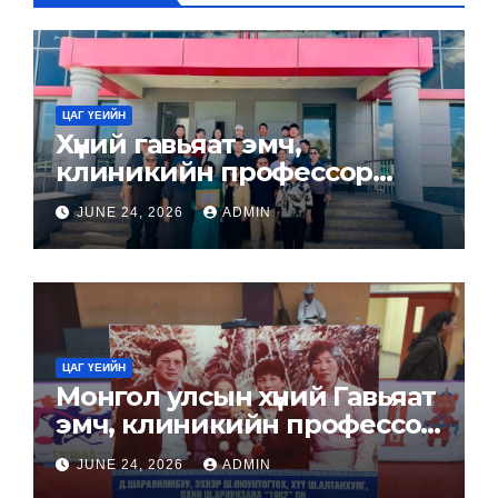
ЦАГ ҮЕИЙН
Хүний гавьяат эмч,
клиникийн профессор
Доржийн
JUNE 24, 2026
ADMIN
Шаравнямбуугийн “Хувийн
хөмрөг”-ийг төрийн
архивын сан хөмрөгт хүлээн
авлаа.
ЦАГ ҮЕИЙН
Монгол улсын хүний Гавьяат
эмч, клиникийн профессор
Д.Шаравнямбуугийн
JUNE 24, 2026
ADMIN
нэрэмжит спортын хоёр