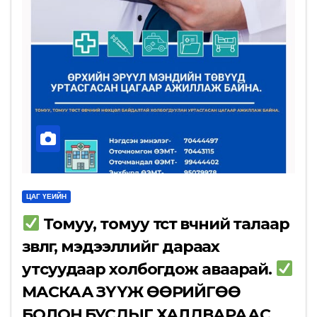
ЦАГ ҮЕИЙН
Томуу, томуу төст өвчний талаар
зөвлөгөө, мэдээллийг дараах
утсуудаар холбогдож аваарай.
МАСКАА ЗҮҮЖ ӨӨРИЙГӨӨ
БОЛОН БУСДЫГ ХАЛДВАРААС