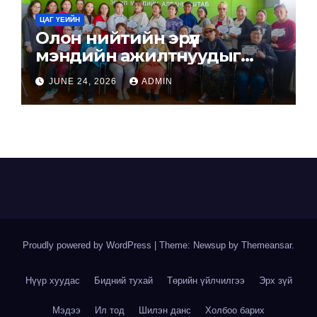
ЦАГ ҮЕИЙН
Олон нийтийн эрүүл
мэндийн ажилтнуудыг
бэлтгэлээ.
JUNE 24, 2026
ADMIN
Proudly powered by WordPress
|
Theme: Newsup by
Themeansar
.
Нүүр хуудас
Бидний тухай
Төрийн үйлчилгээ
Эрх зүй
Мэдээ
Ил тод
Шилэн данс
Холбоо барих