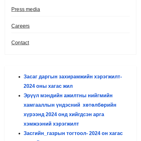
Press media
Careers
Contact
Засаг даргын захирамжийн хэрэгжилт-
2024 оны хагас жил
Эрүүл мэндийн ажилтны нийгмийн
хамгааллын үндэсний
хөтөлбөрийн
хүрээнд
2024 онд хийгдсэн а
рга
хэмжээний хэрэгжилт
Засгийн_газрын тогтоол- 2024 он хагас