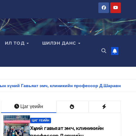
ИЛ ТОД
ШИЛЭН ДАНС
т эмч, клиникийн профессор Д.Шаравнямбуугийн нэрэмжит сп
Цаг үеийн
ЦАГ ҮЕИЙН
Хүний гавьяат эмч, клиникийн
профессор Доржийн