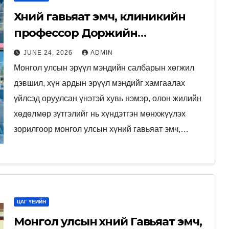
Хүний гавьяат эмч, клиникийн
профессор Доржийн
Шаравнямбуугийн “Хувийн
JUNE 24, 2026
ADMIN
хөмрөг”-ийг төрийн архивын сан
Монгол улсын эрүүл мэндийн салбарын хөгжил
хөмрөгт хүлээн авлаа.
дэвшил, хүн ардын эрүүл мэндийг хамгаалах
үйлсэд оруулсан үнэтэй хувь нэмэр, олон жилийн
хөдөлмөр зүтгэлийг нь хүндэтгэн мөнхжүүлэх
зорилгоор монгол улсын хүний гавьяат эмч,…
ЦАГ ҮЕИЙН
Монгол улсын хүний Гавьяат эмч,