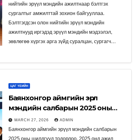
нийтийн эрүүл мэндийн ажилтнаар бэлтгэх
сургалтыг амжилттай зохион байгууллаа.
Бэлтгэгдсэн олон нийтийн эрүүл мэндийн
ажилтнууд иргэдэд эрүүл мэндийн мэдээлэл,
зөвлөгөө хүргэх арга зүйд суралцан, сургагч…
ЦАГ ҮЕИЙН
Баянхонгор аймгийн эрүүл
мэндийн салбарын 2025 оны
шилдгүүд тодорлоо.
MARCH 27, 2026
ADMIN
Баянхонгор аймгийн эрүүл мэндийн салбарын
2025 оны шилдгүүд тодорлоо. 2025 онд ажил