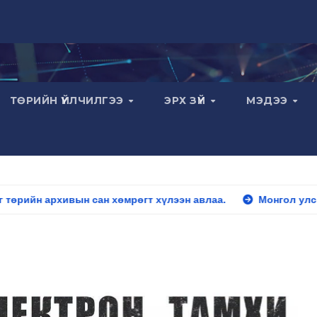
ТӨРИЙН ҮЙЛЧИЛГЭЭ
ЭРХ ЗҮЙ
МЭДЭЭ
 сан хөмрөгт хүлээн авлаа.
Монгол улсын хүний Гавьяа