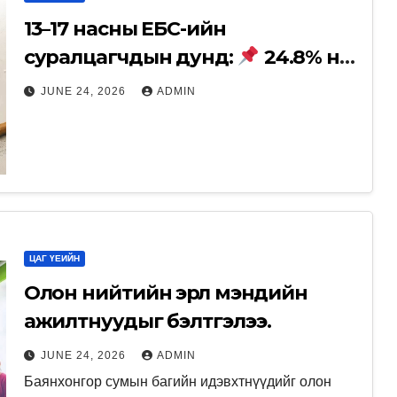
13–17 насны ЕБС-ийн
суралцагчдын дунд:
24.8% нь
сүүлийн нэг сард электрон тамхи
JUNE 24, 2026
ADMIN
хэрэглэсэн
10 суралцагч
тутмын 1 нь янжуур тамхи
татсан байна.
ЦАГ ҮЕИЙН
Олон нийтийн эрүүл мэндийн
ажилтнуудыг бэлтгэлээ.
JUNE 24, 2026
ADMIN
Баянхонгор сумын багийн идэвхтнүүдийг олон