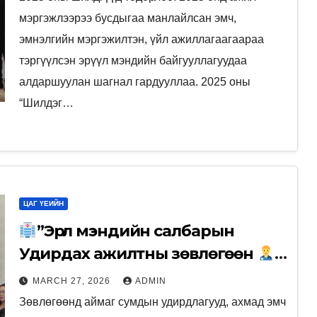
мэргэжлээрээ бусдыгаа манлайлсан эмч,
эмнэлгийн мэргэжилтэн, үйл ажиллагаагаараа
тэргүүлсэн эрүүл мэндийн байгууллагуудаа
алдаршуулан шагнал гардууллаа. 2025 оны
“Шилдэг…
ЦАГ ҮЕИЙН
”Эрүүл мэндийн салбарын
Удирдах ажилтны зөвлөгөөн
”Сахилга хариуцлага ёс зүйгээ
MARCH 27, 2026
ADMIN
дээдэлье” уриатайгаар 2026 оны
Зөвлөгөөнд аймаг сумдын удирдлагууд, ахмад эмч