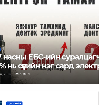
суралцагчдын дунд:
ард электрон тамхи
цагч тутмын 1 нь
байна.
ЦАГ ҮЕИЙН