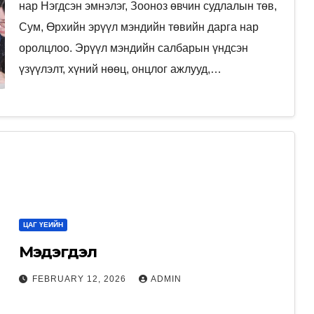
3-р сарын 27-нд зохион
нар Нэгдсэн эмнэлэг, Зооноз өвчин судлалын төв,
байгуулагдлаа.
Сум, Өрхийн эрүүл мэндийн төвийн дарга нар
оролцлоо. Эрүүл мэндийн салбарын үндсэн
үзүүлэлт, хүний нөөц, онцлог ажлууд,…
ЦАГ ҮЕИЙН
Мэдэгдэл
FEBRUARY 12, 2026
ADMIN