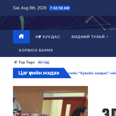
Skip
Sat. Aug 8th, 2026
7:43:00 AM
to
content
НҮҮР ХУУДАС
БИДНИЙ ТУХАЙ
ХОЛБОО БАРИХ
Top Tags
Ил тод
Цаг үеийн мэдээ
оржийн Шаравнямбуугийн “Хувийн хөмрөг”-ийг төрийн архивын