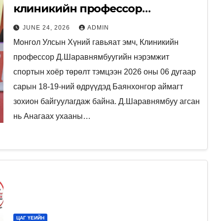
клиникийн профессор
Д.Шаравнямбуугийн нэрэмжит
JUNE 24, 2026
ADMIN
спортын хоёр төрөлт тэмцээн
Монгол Улсын Хүний гавьяат эмч, Клиникийн
амжилттай зохион
профессор Д.Шаравнямбуугийн нэрэмжит
байгуулагдаж байна.
спортын хоёр төрөлт тэмцээн 2026 оны 06 дугаар
сарын 18-19-ний өдрүүдэд Баянхонгор аймагт
зохион байгуулагдаж байна. Д.Шаравнямбуу агсан
нь Анагаах ухааны…
ЦАГ ҮЕИЙН