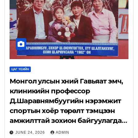
ЦАГ ҮЕИЙН
Монгол улсын хүний Гавьяат эмч,
клиникийн профессор
Д.Шаравнямбуугийн нэрэмжит
спортын хоёр төрөлт тэмцээн
амжилттай зохион байгуулагдаж
байна.
JUNE 24, 2026
ADMIN