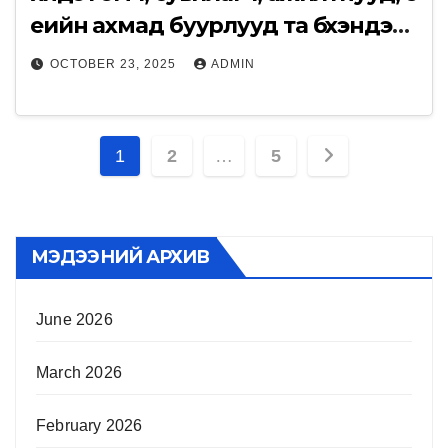
үеийн ахмад буурлууд та бүхэндээ
“Өрхийн эрүүл мэндийн төв үүсэж
OCTOBER 23, 2025
ADMIN
байгуулагдсаны 25 жилийн ойн
баяр”-ын мэнд хүргэе.
Posts
1
2
…
5
pagination
МЭДЭЭНИЙ АРХИВ
June 2026
March 2026
February 2026