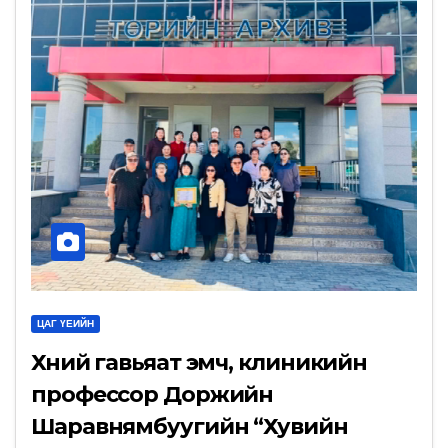
ЦАГ ҮЕИЙН
Хүний гавьяат эмч, клиникийн
профессор Доржийн
Шаравнямбуугийн “Хувийн