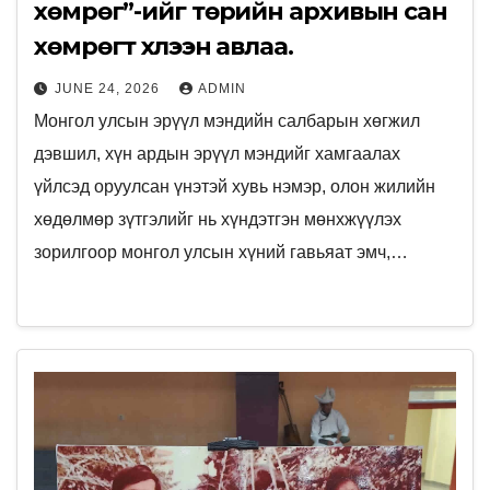
хөмрөг”-ийг төрийн архивын сан
хөмрөгт хүлээн авлаа.
JUNE 24, 2026
ADMIN
Монгол улсын эрүүл мэндийн салбарын хөгжил
дэвшил, хүн ардын эрүүл мэндийг хамгаалах
үйлсэд оруулсан үнэтэй хувь нэмэр, олон жилийн
хөдөлмөр зүтгэлийг нь хүндэтгэн мөнхжүүлэх
зорилгоор монгол улсын хүний гавьяат эмч,…