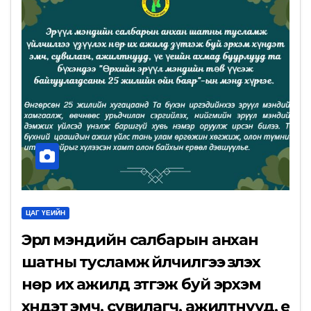
ЦАГ ҮЕИЙН
Эрүүл мэндийн салбарын анхан
шатны тусламж үйлчилгээ үзүүлэх
нөр их ажилд зүтгэж буй эрхэм
хүндэт эмч, сувилагч, ажилтнууд, үе