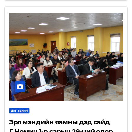
ЦАГ ҮЕИЙН
Эрүүл мэндийн яамны дэд сайд
Г.Номин 1-р сарын 29-ний өдөр