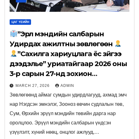
ЦАГ ҮЕИЙН
”Эрүүл мэндийн салбарын
Удирдах ажилтны зөвлөгөөн
”Сахилга хариуцлага ёс зүйгээ
дээдэлье” уриатайгаар 2026 оны
3-р сарын 27-нд зохион
байгуулагдлаа.
MARCH 27, 2026
ADMIN
Зөвлөгөөнд аймаг сумдын удирдлагууд, ахмад эмч
нар Нэгдсэн эмнэлэг, Зооноз өвчин судлалын төв,
Сум, Өрхийн эрүүл мэндийн төвийн дарга нар
оролцлоо. Эрүүл мэндийн салбарын үндсэн
үзүүлэлт, хүний нөөц, онцлог ажлууд,…