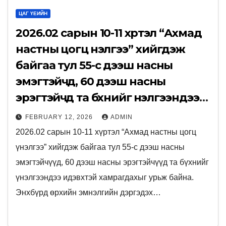
ЦАГ ҮЕИЙН
2026.02 сарын 10-11 хүртэл “Ахмад
настны цогц үнэлгээ” хийгдэж
байгаа тул 55-с дээш насны
эмэгтэйчүүд, 60 дээш насны
эрэгтэйчүүд та бүхнийг үнэлгээндээ
идэвхтэй хамрагдахыг урьж
FEBRUARY 12, 2026
ADMIN
байна. Энхбүрд өрхийн эмнэлгийн
2026.02 сарын 10-11 хүртэл “Ахмад настны цогц
дэргэдэх /Есөнбулаг 9-р багийн
үнэлгээ” хийгдэж байгаа тул 55-с дээш насны
зааланд/ 7, 9-р багийн ахмад
эмэгтэйчүүд, 60 дээш насны эрэгтэйчүүд та бүхнийг
настнууд та бүхэн идэвхтэй
үнэлгээндээ идэвхтэй хамрагдахыг урьж байна.
хамрагдана уу!
Энхбүрд өрхийн эмнэлгийн дэргэдэх…