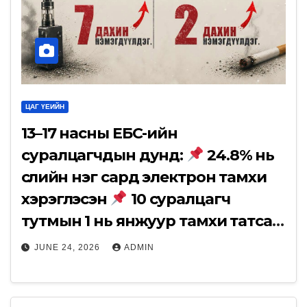
ЦАГ ҮЕИЙН
13–17 насны ЕБС-ийн
суралцагчдын дунд:
24.8% нь
сүүлийн нэг сард электрон тамхи
хэрэглэсэн
10 суралцагч
тутмын 1 нь янжуур тамхи татсан
байна.
JUNE 24, 2026
ADMIN