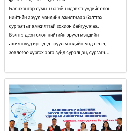
JUNE 24, 2026
ADMIN
Баянхонгор сумын багийн идэвхтнүүдийг олон
нийтийн эрүүл мэндийн ажилтнаар бэлтгэх
сургалтыг амжилттай зохион байгууллаа.
Бэлтгэгдсэн олон нийтийн эрүүл мэндийн
ажилтнууд иргэдэд эрүүл мэндийн мэдээлэл,
зөвлөгөө хүргэх арга зүйд суралцан, сургагч…