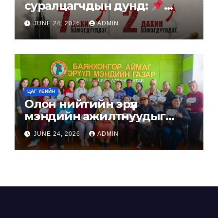
суралцагчдын дунд:
24.8% нь сүүлийн нэг сард
JUNE 24, 2026
ADMIN
электрон тамхи хэрэглэсэн
10 суралцагч тутмын 1 нь
янжуур тамхи татсан байна.
ЦАГ ҮЕИЙН
Олон нийтийн эрүүл
мэндийн ажилтнуудыг
бэлтгэлээ.
JUNE 24, 2026
ADMIN