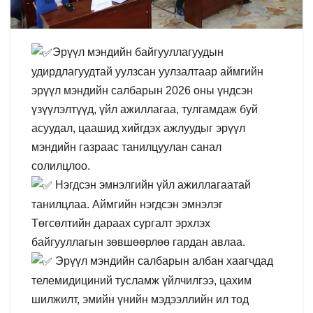
Эрүүл мэндийн байгууллагуудын
удирдлагуудтай уулзсан уулзалтаар аймгийн
эрүүл мэндийн салбарын 2026 оны үндсэн
үзүүлэлтүүд, үйл ажиллагаа, тулгамдаж буй
асуудал, цаашид хийгдэх ажлуудыг эрүүл
мэндийн газраас танилцуулан санал
солилцлоо.
Нэгдсэн эмнэлгийн үйл ажиллагаатай
танилцлаа. Аймгийн нэгдсэн эмнэлэг
Төгсөлтийн дараах сургалт эрхлэх
байгууллагын зөвшөөрлөө гардан авлаа.
Эрүүл мэндийн салбарын албан хаагчдад
телемидициний тусламж үйлчилгээ, цахим
шилжилт, эмийн үнийн мэдээллийн ил тод