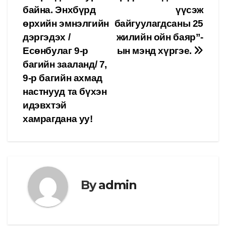
байна. Энхбүрд
үүсэж
өрхийн эмнэлгийн
байгуулагдсаны 25
дэргэдэх /
жилийн ойн баяр”-
Есөнбулаг 9-р
ын мэнд хүргэе.
багийн зааланд/ 7,
9-р багийн ахмад
настнууд та бүхэн
идэвхтэй
хамрагдана уу!
By
admin