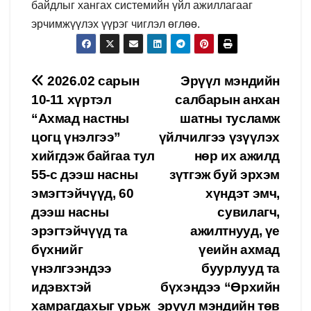
байдлыг хангах системийн үйл ажиллагааг
эрчимжүүлэх үүрэг чиглэл өглөө.
Post
2026.02 сарын
Эрүүл мэндийн
10-11 хүртэл
салбарын анхан
navigation
“Ахмад настны
шатны тусламж
цогц үнэлгээ”
үйлчилгээ үзүүлэх
хийгдэж байгаа тул
нөр их ажилд
55-с дээш насны
зүтгэж буй эрхэм
эмэгтэйчүүд, 60
хүндэт эмч,
дээш насны
сувилагч,
эрэгтэйчүүд та
ажилтнууд, үе
бүхнийг
үеийн ахмад
үнэлгээндээ
буурлууд та
идэвхтэй
бүхэндээ “Өрхийн
хамрагдахыг урьж
эрүүл мэндийн төв