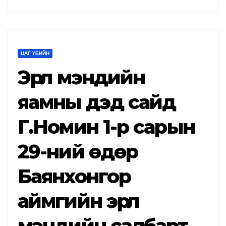
ЦАГ ҮЕИЙН
Эрүүл мэндийн
яамны дэд сайд
Г.Номин 1-р сарын
29-ний өдөр
Баянхонгор
аймгийн эрүүл
мэндийн салбарт