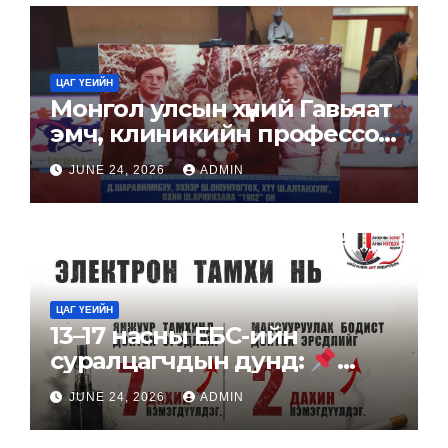
архивын сан хөмрөгт хүлээн
авлаа.
ЦАГ ҮЕИЙН
Монгол улсын хүний Гавьяат
эмч, клиникийн профессор
Д.Шаравнямбуугийн
JUNE 24, 2026
ADMIN
нэрэмжит спортын хоёр
төрөлт тэмцээн амжилттай
зохион байгуулагдаж
байна.
ЦАГ ҮЕИЙН
13–17 насны ЕБС-ийн
суралцагчдын дунд:
24.8% нь сүүлийн нэг сард
JUNE 24, 2026
ADMIN
электрон тамхи хэрэглэсэн
10 суралцагч тутмын 1 нь