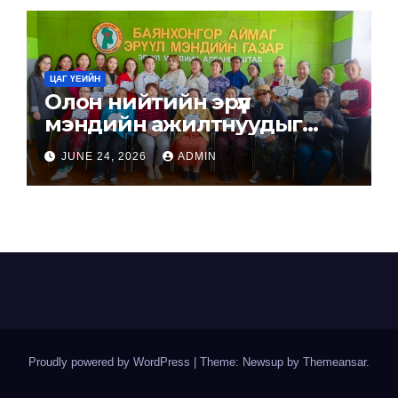
янжуур тамхи татсан байна.
ЦАГ ҮЕИЙН
Олон нийтийн эрүүл
мэндийн ажилтнуудыг
бэлтгэлээ.
JUNE 24, 2026
ADMIN
Proudly powered by WordPress
|
Theme: Newsup by
Themeansar
.